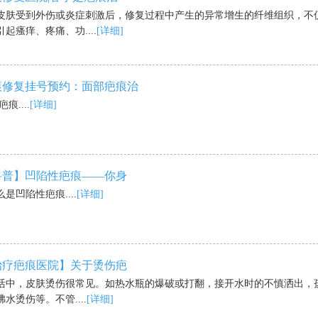
皮肤受到外伤或炎症刺激后，修复过程中产生的异常增生的纤维组织，不
起瘙痒、疼痛、功....
[详细]
痕修复挂号预约：面部疤痕治
疤痕....
[详细]
科普】凹陷性疤痕——你身
是凹陷性疤痕....
[详细]
治疗疤痕医院】关于烫伤疤
活中，皮肤烫伤很常见。如热水瓶的爆破或打翻，接开水时的不慎洒出，
水烫伤等。不管....
[详细]