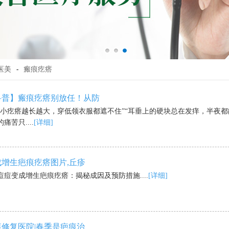
医美
-
瘢痕疙瘩
科普】瘢痕疙瘩别放任！从防
的小疙瘩越长越大，穿低领衣服都遮不住”“耳垂上的硬块总在发痒，半夜都
痛苦只....
[详细]
增生疤痕疙瘩图片,丘疹
痘痘变成增生疤痕疙瘩：揭秘成因及预防措施....
[详细]
修复医院|春季是疤痕治