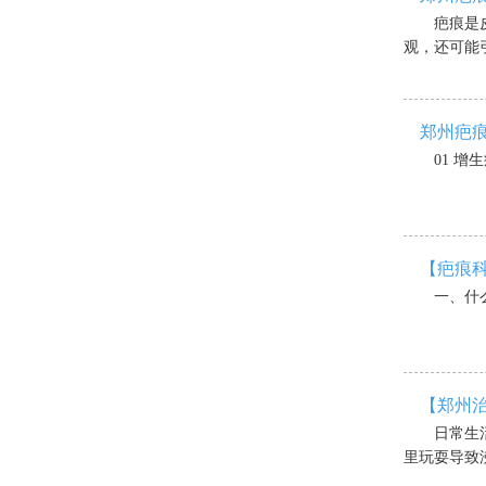
疤痕是
观，还可能引
郑州疤
01 增生
【疤痕
一、什么
【郑州
日常生
里玩耍导致沸