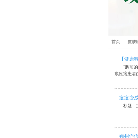
首页
-
皮肤
【健康
“胸前
痕疙瘩患者的
痘痘变成
标题：
郑州疤痕