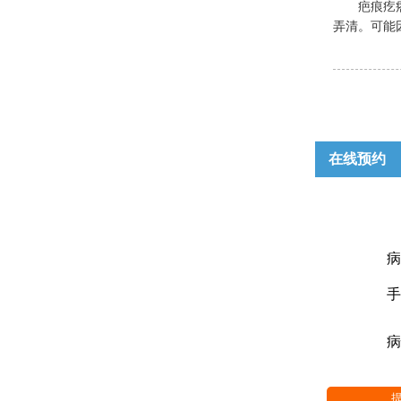
疤痕疙
弄清。可能因
在线预约
病
手
病