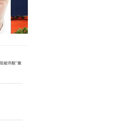
能被痒醒”瘢