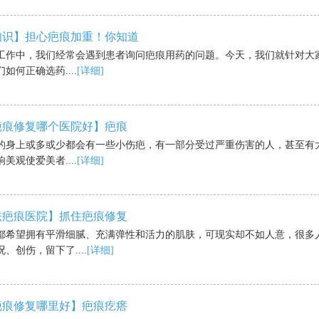
知识】担心疤痕加重！你知道
工作中，我们经常会遇到患者询问疤痕用药的问题。今天，我们就针对大
如何正确选药....
[详细]
疤痕修复哪个医院好】疤痕
的身上或多或少都会有一些小伤疤，有一部分受过严重伤害的人，甚至有
美观使爱美者....
[详细]
祛疤痕医院】抓住疤痕修复
都希望拥有平滑细腻、充满弹性和活力的肌肤，可现实却不如人意，很多
、创伤，留下了....
[详细]
疤痕修复哪里好】疤痕疙瘩