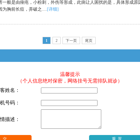
瘩一般是由痤疮，小粉刺，外伤等形成，此病让人困扰的是，具体形成原
为胸前长痘，弄破之....
[详细]
1
2
下一页
尾页
温馨提示
（个人信息绝对保密，网络挂号无需排队就诊）
客姓名：
机号码：
情描述：