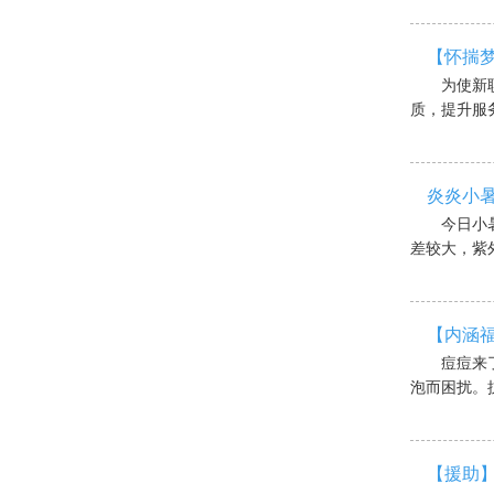
【怀揣梦
为使新
质，提升服务
炎炎小暑
今日小
差较大，紫外
【内涵
痘痘来
泡而困扰。抗
【援助