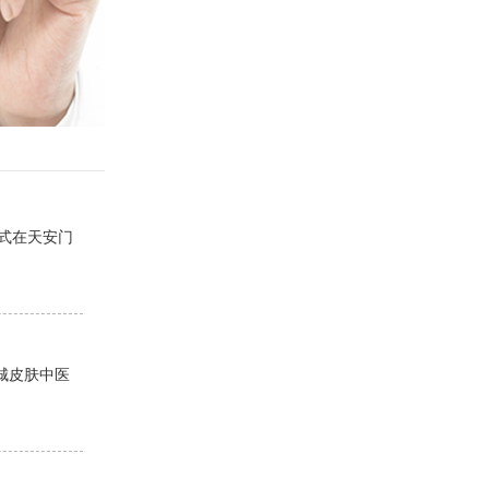
兵式在天安门
城皮肤中医