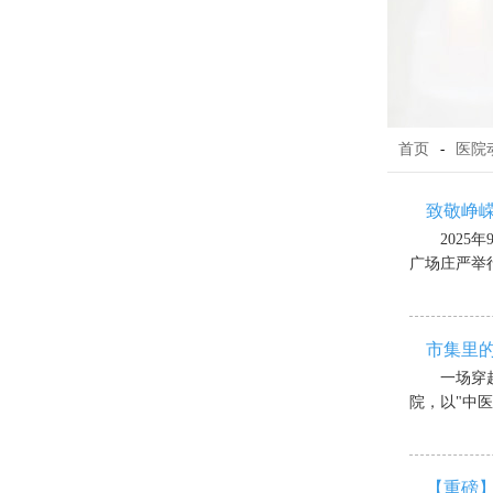
首页
-
医院
致敬峥
2025
广场庄严举行
市集里的
一场穿
院，以"中医×
【重磅】