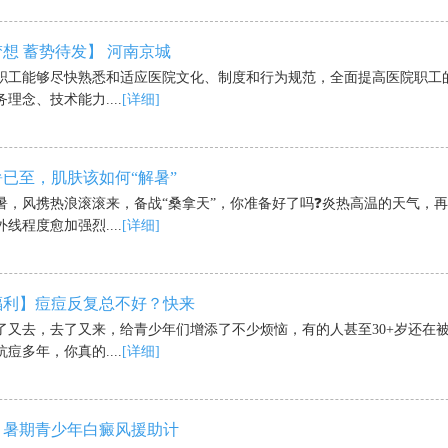
想 蓄势待发】 河南京城
职工能够尽快熟悉和适应医院文化、制度和行为规范，全面提高医院职工
理念、技术能力....
[详细]
已至，肌肤该如何“解暑”
暑，风携热浪滚滚来，备战“桑拿天”，你准备好了吗❓炎热高温的天气，
线程度愈加强烈....
[详细]
福利】痘痘反复总不好？快来
了又去，去了又来，给青少年们增添了不少烦恼，有的人甚至30+岁还在
痘多年，你真的....
[详细]
】暑期青少年白癜风援助计