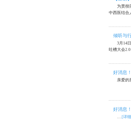
为贯彻
中西医结合人
倾听与
3月1
吐槽大会2.0
好消息
亲爱的朋
好消息
....
[详细