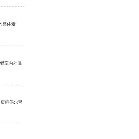
的整体素
再者室内外温
被痘痘偶尔冒