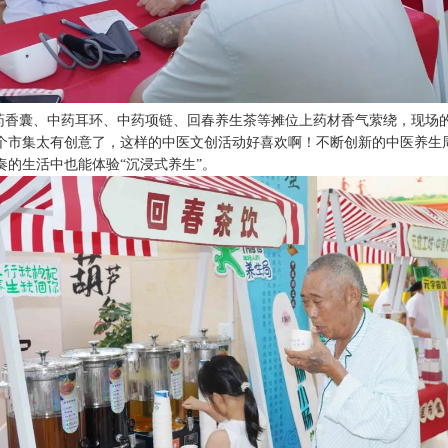
中药香囊、中药耳环、中药项链、回春养生茶等摊位上药材香气萦绕，现场
个市集太有创意了，这样的中医文创活动好喜欢啊！不断创新的中医养生
奏的生活中也能体验“沉浸式养生”。