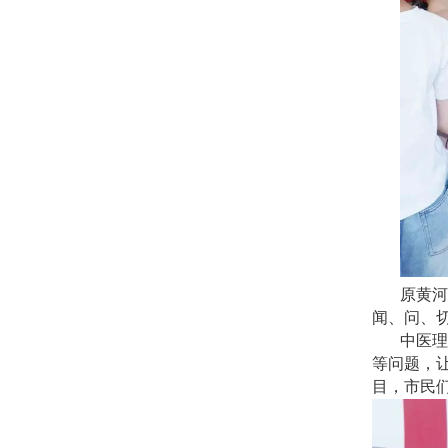
原黄河
闻、问、
中医理
等问题，
目，市民