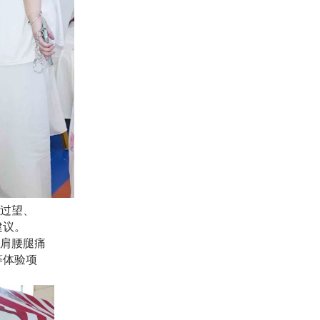
过望、
建议。
肩腰腿痛
等体验项