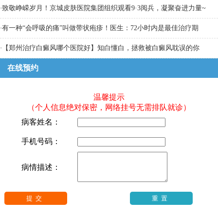
·
致敬峥嵘岁月！京城皮肤医院集团组织观看9·3阅兵，凝聚奋进力量~
·
有一种“会呼吸的痛”叫做带状疱疹！医生：72小时内是最佳治疗期
·
【郑州治疗白癜风哪个医院好】知白懂白，拯救被白癜风耽误的你
在线预约
温馨提示
（个人信息绝对保密，网络挂号无需排队就诊）
病客姓名：
手机号码：
病情描述：