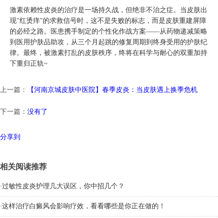
激素依赖性皮炎的治疗是一场持久战，但绝非不治之症。当皮肤出
现"红烫痒"的求救信号时，这不是失败的标志，而是皮肤重建屏障
的必经之路。医患携手制定的个性化作战方案——从药物递减策略
到医用护肤品助攻，从三个月起跳的修复周期到终身受用的护肤纪
律。最终，被激素打乱的皮肤秩序，终将在科学与耐心的双重加持
下重归正轨~
上一篇：
【河南京城皮肤中医院】春季皮炎：当皮肤遇上换季危机
下一篇：
没有了
分享到
相关阅读推荐
·
过敏性皮炎护理几大误区，你中招几个？
·
这样治疗白癜风会影响疗效，看看哪些是你正在做的！