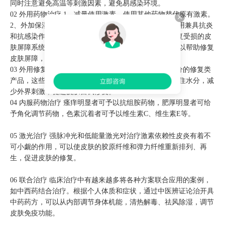
同时注意避免高温等刺激因素，避免易感染环境。
02 外用药物治疗 1、减量使用激素、使用其他药物替代原有激素。
2、外加保湿护肤品，可外用3%硼酸湿敷收缩皮肤、外用兼具抗炎
和抗感染作用的0.75%甲硝唑及克拉霉素等均可加速恢复受损的皮
肤屏障系统。除此之外，凡士林具有一定保湿作用，可以帮助修复
皮肤屏障，缓解激素依赖性皮炎的症状。
03 外用修复类产品 可以使用含神经酰胺、角鲨烷等成分的修复类
产品，这些成分有助于增强皮肤屏障功能，帮助皮肤锁住水分，减
少外界刺激，促进皮肤自我修复。
04 内服药物治疗 瘙痒明显者可予以抗组胺药物，肥厚明显者可给
予角化调节药物，色素沉着者可予以维生素C、维生素E等。
05 激光治疗 强脉冲光和低能量激光对治疗激素依赖性皮炎有着不
可小觑的作用，可以使皮肤的胶原纤维和弹力纤维重新排列、再
生，促进皮肤的修复。
06 联合治疗 临床治疗中有越来越多将各种方案联合应用的案例，
如中西药结合治疗。根据个人体质和症状，通过中医辨证论治开具
中药药方，可以从内部调节身体机能，清热解毒、祛风除湿，调节
皮肤免疫功能。