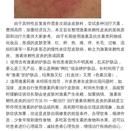
由于其特性反复发作需多次就诊皮肤科，尝试多种治疗方案，
费用高昂，加重经济压力。本文旨在整理激素依赖性皮炎的发病原
因和治疗方案供大家参考。 由于长期使用激素及抗生素类药物或
化妆品，形成的皮肤变薄、红、肿、热、痛、痒、长毛、过敏、流
组织液等一系列多形态的慢性炎症型皮肤病，称之为激素依赖性皮
炎。 激素依赖性皮炎的形成因素
1. 使用含有激素的护肤品 有些患者因为不明真相，乱买护肤品，
要么是三无产品，要么是网购“网红”或杂牌护肤品。长时间用了含
有“激素”的护肤品，结果脸又红（红血丝）又黑（色素沉着）。
2. 滥用激素药膏 未经医生指导，许多患者在皮肤出现问题时，如
湿疹、皮炎自行使用激素药膏治疗皮肤病，时间长剂量大，虽能暂
时缓解症状但长期会使皮肤对激素产生依赖，加重病情。 激素依
赖性皮炎的治疗方法 01 一般治疗 治疗激素依赖性皮炎的基础是立
即停用含激素的护肤品或药膏。虽初期可能会出现反跳现象，如皮
肤症状加重，但这是皮肤自我修复的前提条件。合理饮食，规律作
息，少食辛辣刺激性食物、多吃富含维生素的食物和水果。还可以
对患者进行心理疏导，减轻患者心理负担，增强治疗疾病的信心。