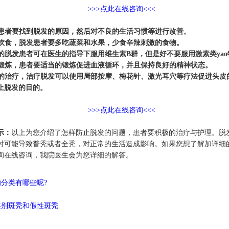
>>>点此在线咨询<<<
首先患者要找到脱发的原因，然后对不良的生活习惯等进行改善。
营养饮食，脱发患者要多吃蔬菜和水果，少食辛辣刺激的食物。
严重的脱发患者可在医生的指导下服用维生素B群，但是好不要服用激素类yao
加强锻炼，患者要适当的锻炼促进血液循环，并且保持良好的精神状态。
合理的治疗，治疗脱发可以使用局部按摩、梅花针、激光耳穴等疗法促进头皮
止脱发的目的。
>>>点此在线咨询<<<
示：
以上为您介绍了怎样防止脱发的问题，患者要积极的治疗与护理。脱
时可能导致普秃或者全秃，对正常的生活造成影响。如果您想了解加详细
询在线咨询，我院医生会为您详细的解答。
分类有哪些呢?
鉴别斑秃和假性斑秃