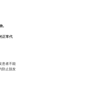
物。
的正常代
发患者不能
的防止脱发