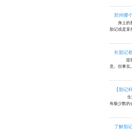
郑州哪个
身上的
胎记或是某些
长胎记都
提到胎
意。但事实上
【胎记
生活中
有极少数的会
了解胎