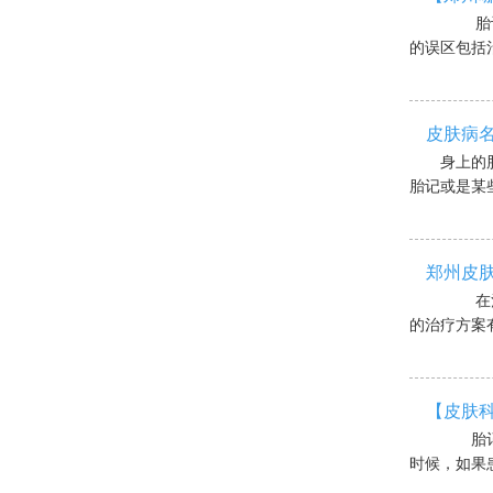
胎记是
的误区包括治
皮肤病名
身上的
胎记或是某些
郑州皮
在治疗
的治疗方案有
【皮肤
胎记是
时候，如果患