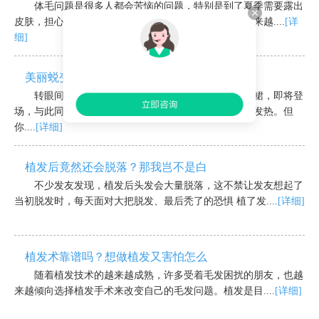
体毛问题是很多人都会苦恼的问题，特别是到了夏季需要露出
皮肤，担心自己过重的体毛影响美观，现今脱毛技术越来越....
[详
细]
美丽蜕变，告别“毛茸茸”丨丨激光
转眼间，炎炎夏日即将到来，清凉的吊带裙、超短裙，即将登
场，与此同时，刮毛刀或脱毛膏也悄悄重登舞台，发光发热。但
你....
[详细]
植发后竟然还会脱落？那我岂不是白
不少发友发现，植发后头发会大量脱落，这不禁让发友想起了
当初脱发时，每天面对大把脱发、最后秃了的恐惧 植了发....
[详细]
植发术靠谱吗？想做植发又害怕怎么
随着植发技术的越来越成熟，许多受着毛发困扰的朋友，也越
来越倾向选择植发手术来改变自己的毛发问题。植发是目....
[详细]