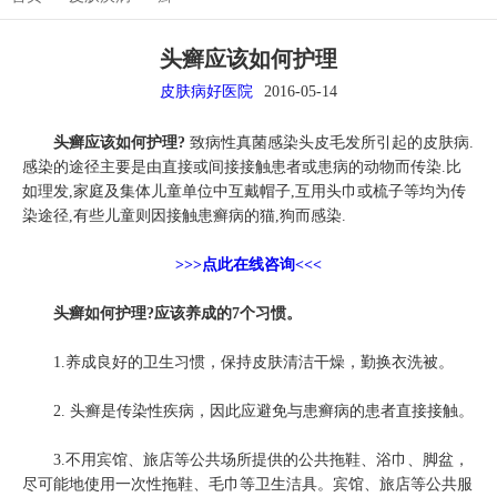
头癣应该如何护理
皮肤病好医院
2016-05-14
头癣应该如何护理?
致病性真菌感染头皮毛发所引起的皮肤病.
感染的途径主要是由直接或间接接触患者或患病的动物而传染.比
如理发,家庭及集体儿童单位中互戴帽子,互用头巾或梳子等均为传
染途径,有些儿童则因接触患癣病的猫,狗而感染.
>>>点此在线咨询<<<
头癣如何护理?应该养成的7个习惯。
1.养成良好的卫生习惯，保持皮肤清洁干燥，勤换衣洗被。
2. 头癣是传染性疾病，因此应避免与患癣病的患者直接接触。
3.不用宾馆、旅店等公共场所提供的公共拖鞋、浴巾、脚盆，
尽可能地使用一次性拖鞋、毛巾等卫生洁具。宾馆、旅店等公共服