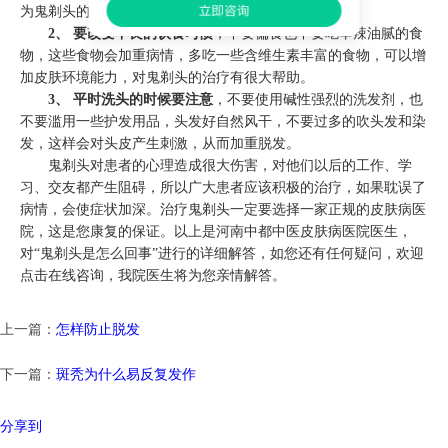
为鬼剃头的治疗过程很长，平时应该不急不躁。
2、 要改变不良的饮食习惯
，不要偏食也不要吃辛辣油腻的食
物，这些食物会加重病情，多吃一些含维生素丰富的食物，可以增
加皮肤环境能力，对鬼剃头的治疗有很大帮助。
3、 平时洗头的时候要注意
，不要使用碱性强烈的洗发剂，也
不要滥用一些护发用品，头发好自然风干，不要过多的吹头发和染
发，这样会对头皮产生刺激，从而加重脱发。
鬼剃头对患者的心理造成很大伤害，对他们以后的工作、学
习、交友都产生阻碍，所以广大患者应该积极的治疗，如果耽误了
病情，会使症状加深。治疗鬼剃头一定要选择一家正规的皮肤病医
院，这是您康复的保证。以上是河南中都中医皮肤病医院医生，
对“鬼剃头是怎么回事”进行的详细解答，如您还有任何疑问，欢迎
点击在线咨询，我院医生将为您亲情解答。
上一篇：
怎样防止脱发
下一篇：
斑秃为什么易反复发作
分享到