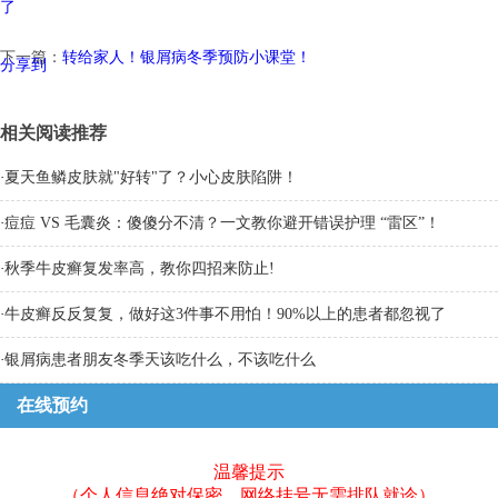
了
下一篇：
转给家人！银屑病冬季预防小课堂！
分享到
相关阅读推荐
·
夏天鱼鳞皮肤就"好转"了？小心皮肤陷阱！
·
痘痘 VS 毛囊炎：傻傻分不清？一文教你避开错误护理 “雷区”！
·
秋季牛皮癣复发率高，教你四招来防止!
·
牛皮癣反反复复，做好这3件事不用怕！90%以上的患者都忽视了
·
银屑病患者朋友冬季天该吃什么，不该吃什么
在线预约
温馨提示
（个人信息绝对保密，网络挂号无需排队就诊）