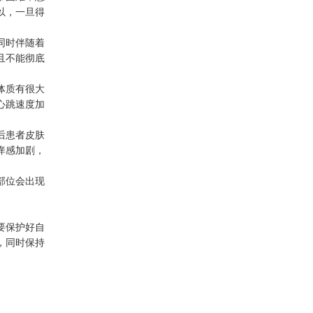
以，一旦得
同时伴随着
且不能彻底
体质有很大
心跳速度加
后患者皮肤
痒感加剧，
部位会出现
要保护好自
，同时保持