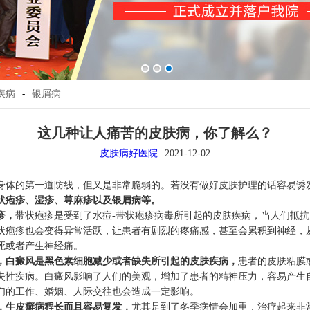
疾病
-
银屑病
这几种让人痛苦的皮肤病，你了解么？
皮肤病好医院
2021-12-02
身体的第一道防线，但又是非常脆弱的。若没有做好皮肤护理的话容易诱
状疱疹、湿疹、荨麻疹以及银屑病等。
疹，
带状疱疹是受到了水痘-带状疱疹病毒所引起的皮肤疾病，当人们抵
状疱疹也会变得异常活跃，让患者有剧烈的疼痛感，甚至会累积到神经，
死或者产生神经痛。
，白癜风是黑色素细胞减少或者缺失所引起的皮肤疾病，
患者的皮肤粘膜
失性疾病。白癜风影响了人们的美观，增加了患者的精神压力，容易产生
们的工作、婚姻、人际交往也会造成一定影响。
，牛皮癣病程长而且容易复发，
尤其是到了冬季病情会加重，治疗起来非