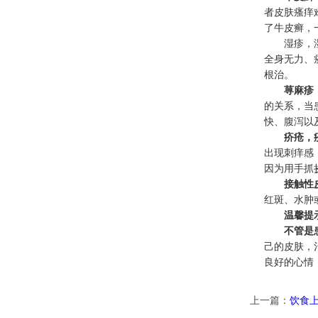
者皮肤瘙痒
了牛皮癣，
湿疹，
全身无力、
根治。
荨麻疹
的关系，当
快、腹泻以
疥疮，
出现刺痒感
因为用手抓
接触性
红斑、水肿
温馨提
不管是
己的皮肤，
良好的心情
上一篇：
饮食