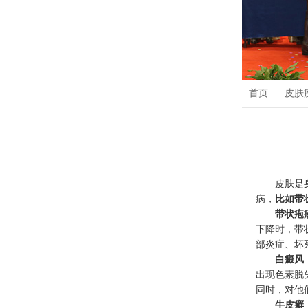
首页
-
皮肤
皮肤是
病，
比如带
带状疱
下降时，带
部炎症、坏
白癜风
出现色素脱
同时，对他
牛皮癣