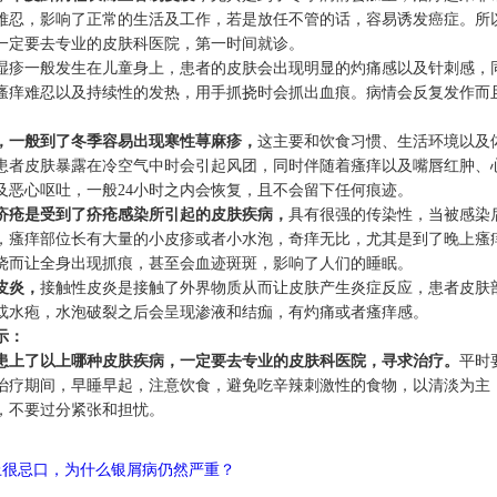
难忍，影响了正常的生活及工作，若是放任不管的话，容易诱发癌症。所
一定要去专业的皮肤科医院，第一时间就诊。
湿疹一般发生在儿童身上，患者的皮肤会出现明显的灼痛感以及针刺感，
瘙痒难忍以及持续性的发热，用手抓挠时会抓出血痕。病情会反复发作而
，一般到了冬季容易出现寒性荨麻疹，
这主要和饮食习惯、生活环境以及
患者皮肤暴露在冷空气中时会引起风团，同时伴随着瘙痒以及嘴唇红肿、
及恶心呕吐，一般24小时之内会恢复，且不会留下任何痕迹。
疥疮是受到了疥疮感染所引起的皮肤疾病，
具有很强的传染性，当被感染
，瘙痒部位长有大量的小皮疹或者小水泡，奇痒无比，尤其是到了晚上瘙
挠而让全身出现抓痕，甚至会血迹斑斑，影响了人们的睡眠。
皮炎，
接触性皮炎是接触了外界物质从而让皮肤产生炎症反应，患者皮肤
或水疱，水泡破裂之后会呈现渗液和结痂，有灼痛或者瘙痒感。
示：
患上了以上哪种皮肤疾病，一定要去专业的皮肤科医院，寻求治疗。
平时
治疗期间，早睡早起，注意饮食，避免吃辛辣刺激性的食物，以清淡为主
，不要过分紧张和担忧。
上很忌口，为什么银屑病仍然严重？