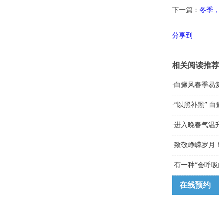
下一篇：
冬季
分享到
相关阅读推荐
·
白癜风春季易
·
“以黑补黑” 
·
进入晚春气温
·
致敬峥嵘岁月！
·
有一种“会呼吸
在线预约