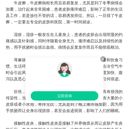
牛皮癣，牛皮癣病程长而且容易复发，尤其是到了冬季病情会
加重，治疗起来非常困难，患者皮肤瘙痒难忍，影响了正常的生活
及工作，若是放任不管的话，容易诱发癌症。所以，一旦得了牛皮
癣，一定要去专业的皮肤科医院，第一时间就诊。
湿疹，湿疹一般发生在儿童身上，患者的皮肤会出现明显的灼
痛感以及针刺感，同时伴随着全身无力、瘙痒难忍以及持续性的发
热，用手抓挠时会抓出血痕。病情会反复发作而且不能彻底根治。
荨麻疹，一般到了冬季容易出现寒性荨麻疹，这主要和饮食习
惯、生活环境以及体质有很大的关系，当患者皮肤暴露在冷空气中
时会引起风团，同时伴随着瘙痒以及嘴唇红肿、心跳速度加快、腹
泻以及恶心呕吐，一般24小时之内会恢复，且不会留下任何痕迹。
疥疮，疥疮是受到了疥疮感染所引起的皮肤疾病，具有很强的
传染性，当被感染后患者皮肤出现刺痒感，瘙痒部位长有大量的小
皮疹或者小水泡，奇痒无比，尤其是到了晚上瘙痒感加剧，因为用
手抓挠而让全身出现抓痕，甚至会血迹斑斑，影响了人们的睡眠。
接触性皮炎，接触性皮炎是接触了外界物质从而让皮肤产生炎