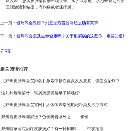
症反应，患者皮肤部位会出现红斑、水肿或水疱，水泡破裂之后会
呈现渗液和结痂，有灼痛或者瘙痒感。
上一篇：
银屑病会致癌？到底是危言耸听还是确有其事
下一篇：
银屑病会危及生命健康吗？关于银屑病的这些你一定要知道!
分享到
相关阅读推荐
·
【郑州皮肤病医院排名】激素依赖性皮炎反反复复，该怎么治疗？
·
这几种危险信号，银屑病患者越早了解越好~
·
【郑州皮肤病医院官网】人体体表常见胎记种类及治疗方式
·
郑州看皮肤病哪家强？色斑科普系列之—— 雀斑
·
郑州哪家医院治疗皮肤病好？有一种剧痛叫——带状疱疹